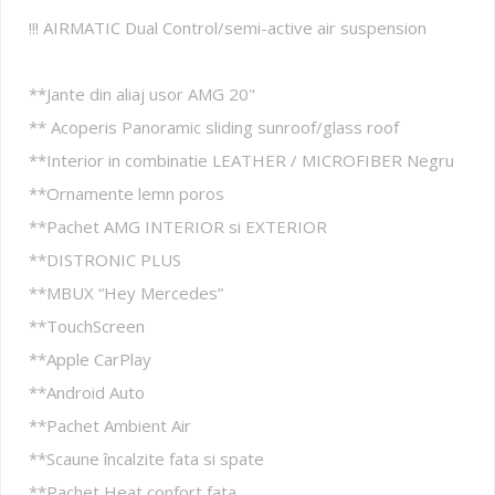
!!! AIRMATIC Dual Control/semi-active air suspension
**Jante din aliaj usor AMG 20"
** Acoperis Panoramic sliding sunroof/glass roof
**Interior in combinatie LEATHER / MICROFIBER Negru
**Ornamente lemn poros
**Pachet AMG INTERIOR si EXTERIOR
**DISTRONIC PLUS
**MBUX “Hey Mercedes”
**TouchScreen
**Apple CarPlay
**Android Auto
**Pachet Ambient Air
**Scaune încalzite fata si spate
**Pachet Heat confort fata