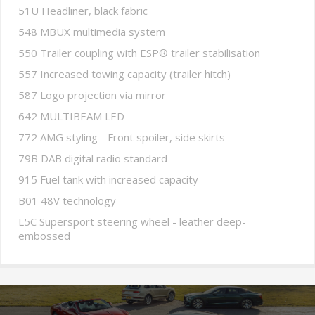
51U Headliner, black fabric
548 MBUX multimedia system
550 Trailer coupling with ESP® trailer stabilisation
557 Increased towing capacity (trailer hitch)
587 Logo projection via mirror
642 MULTIBEAM LED
772 AMG styling - Front spoiler, side skirts
79B DAB digital radio standard
915 Fuel tank with increased capacity
B01 48V technology
L5C Supersport steering wheel - leather deep-
embossed