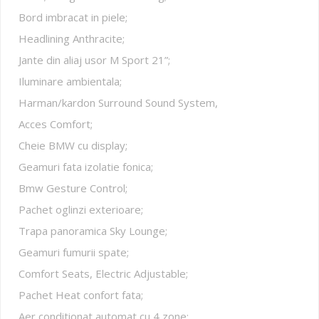
Bord imbracat in piele;
Headlining Anthracite;
Jante din aliaj usor M Sport 21”;
Iluminare ambientala;
Harman/kardon Surround Sound System,
Acces Comfort;
Cheie BMW cu display;
Geamuri fata izolatie fonica;
Bmw Gesture Control;
Pachet oglinzi exterioare;
Trapa panoramica Sky Lounge;
Geamuri fumurii spate;
Comfort Seats, Electric Adjustable;
Pachet Heat confort fata;
Aer conditionat automat cu 4 zone;