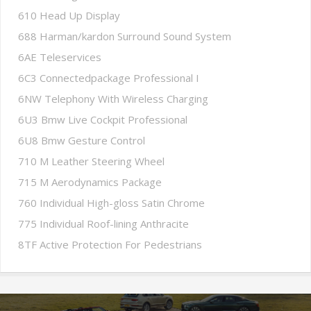
610 Head Up Display
688 Harman/kardon Surround Sound System
6AE Teleservices
6C3 Connectedpackage Professional I
6NW Telephony With Wireless Charging
6U3 Bmw Live Cockpit Professional
6U8 Bmw Gesture Control
710 M Leather Steering Wheel
715 M Aerodynamics Package
760 Individual High-gloss Satin Chrome
775 Individual Roof-lining Anthracite
8TF Active Protection For Pedestrians