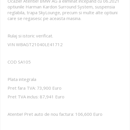
Ocazie! Atentie! BMW AG a eliminat incepand cu 06.2021
optiunile Harman Kardon Surround System, suspensia
reglabila, trapa SkyLounge, precum si multe alte optiuni
care se regasesc pe aceasta masina.
Rulaj si istoric verificat.
VIN WBAGT21040LE41712
COD SA105
Plata integrala
Pret fara TVA: 73,900 Euro
Pret TVA inclus: 87,941 Euro
Atentie! Pret auto de nou factura: 106,600 Euro