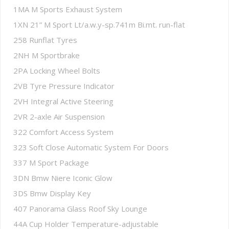
1MA M Sports Exhaust System
1XN 21” M Sport Lt/a.w.y-sp.741m Bi.mt. run-flat
258 Runflat Tyres
2NH M Sportbrake
2PA Locking Wheel Bolts
2VB Tyre Pressure Indicator
2VH Integral Active Steering
2VR 2-axle Air Suspension
322 Comfort Access System
323 Soft Close Automatic System For Doors
337 M Sport Package
3DN Bmw Niere Iconic Glow
3DS Bmw Display Key
407 Panorama Glass Roof Sky Lounge
44A Cup Holder Temperature-adjustable