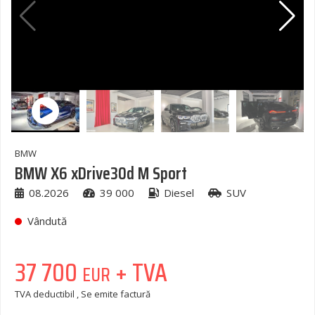
BMW
BMW X6 xDrive30d M Sport
08.2026
39 000
Diesel
SUV
Vândută
37 700
+ TVA
EUR
TVA deductibil , Se emite factură