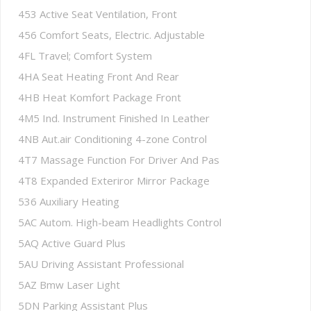
453 Active Seat Ventilation, Front
456 Comfort Seats, Electric. Adjustable
4FL Travel; Comfort System
4HA Seat Heating Front And Rear
4HB Heat Komfort Package Front
4M5 Ind. Instrument Finished In Leather
4NB Aut.air Conditioning 4-zone Control
4T7 Massage Function For Driver And Pas
4T8 Expanded Exteriror Mirror Package
536 Auxiliary Heating
5AC Autom. High-beam Headlights Control
5AQ Active Guard Plus
5AU Driving Assistant Professional
5AZ Bmw Laser Light
5DN Parking Assistant Plus